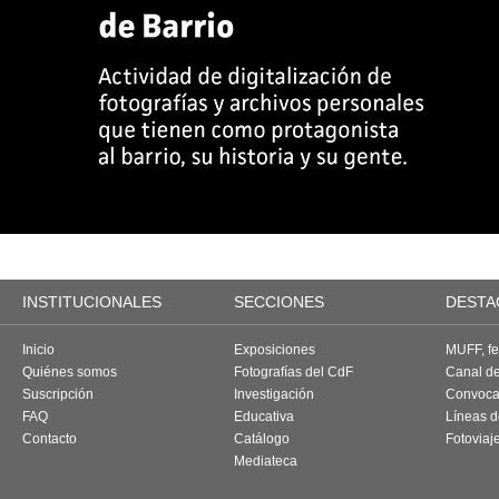
INSTITUCIONALES
SECCIONES
DESTA
Inicio
Exposiciones
MUFF, fes
Quiénes somos
Fotografías del CdF
Canal d
Suscripción
Investigación
Convoca
FAQ
Educativa
Líneas d
Contacto
Catálogo
Fotoviaj
Mediateca