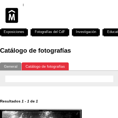
Exposiciones
Fotografías del CdF
Investigación
Educat
Catálogo de fotografías
General
Catálogo de fotografías
Resultados
1
-
1
de
1