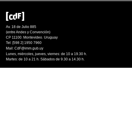
Av. 18 de Julio 885
(entre Andes y Convención)
CP 11100. Montevideo. Uruguay
Tel: [598 2] 1950 7960
Mail:
CdF@imm.gub.uy
Lunes, miércoles, jueves, viernes: de 10 a 19.30 h.
Martes: de 10 a 21 h. Sábados de 9.30 a 14.30 h.