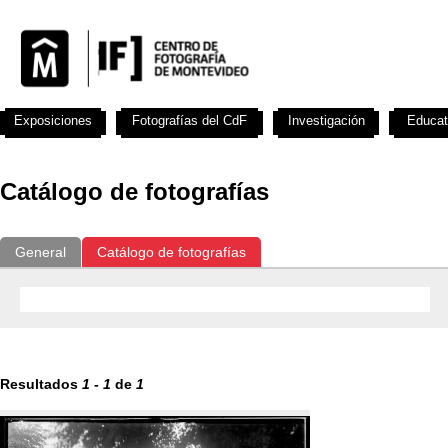
Exposiciones
Fotografías del CdF
Investigación
Educat
Catálogo de fotografías
General
Catálogo de fotografías
Resultados
1
-
1
de
1