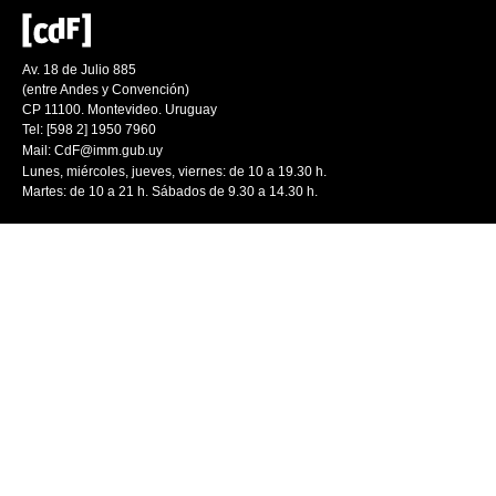
Av. 18 de Julio 885
(entre Andes y Convención)
CP 11100. Montevideo. Uruguay
Tel: [598 2] 1950 7960
Mail:
CdF@imm.gub.uy
Lunes, miércoles, jueves, viernes: de 10 a 19.30 h.
Martes: de 10 a 21 h. Sábados de 9.30 a 14.30 h.