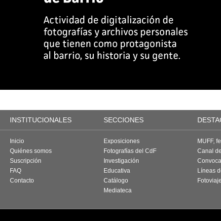
INSTITUCIONALES
SECCIONES
DESTA
Inicio
Exposiciones
MUFF, fes
Quiénes somos
Fotografías del CdF
Canal d
Suscripción
Investigación
Convoca
FAQ
Educativa
Líneas d
Contacto
Catálogo
Fotoviaj
Mediateca