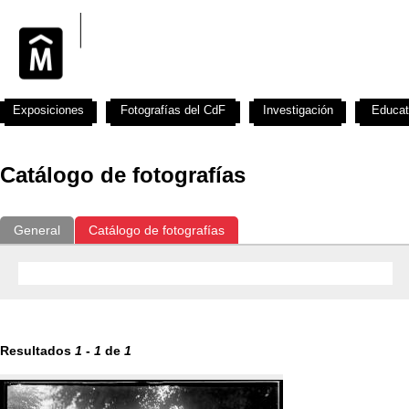
Exposiciones
Fotografías del CdF
Investigación
Educat
Catálogo de fotografías
General
Catálogo de fotografías
Resultados
1
-
1
de
1