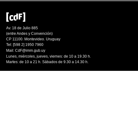
Av. 18 de Julio 885
(entre Andes y Convención)
CP 11100. Montevideo. Uruguay
Tel: [598 2] 1950 7960
Mail:
CdF@imm.gub.uy
Lunes, miércoles, jueves, viernes: de 10 a 19.30 h.
Martes: de 10 a 21 h. Sábados de 9.30 a 14.30 h.