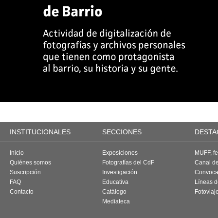
INSTITUCIONALES
SECCIONES
DESTA
Inicio
Exposiciones
MUFF, fes
Quiénes somos
Fotografías del CdF
Canal d
Suscripción
Investigación
Convoca
FAQ
Educativa
Líneas d
Contacto
Catálogo
Fotoviaj
Mediateca