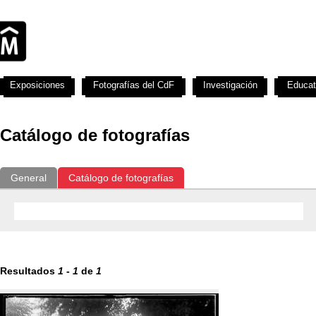
Exposiciones
Fotografías del CdF
Investigación
Educat
Catálogo de fotografías
General
Catálogo de fotografías
Resultados
1
-
1
de
1