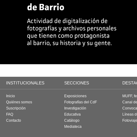
INSTITUCIONALES
SECCIONES
DESTA
Inicio
Exposiciones
MUFF, fes
Quiénes somos
Fotografías del CdF
Canal d
Suscripción
Investigación
Convoca
FAQ
Educativa
Líneas d
Contacto
Catálogo
Fotoviaj
Mediateca