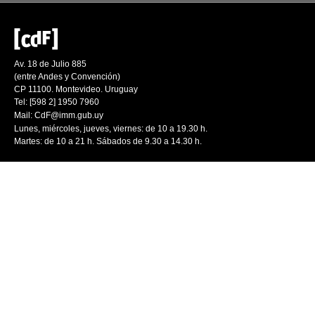
Av. 18 de Julio 885
(entre Andes y Convención)
CP 11100. Montevideo. Uruguay
Tel: [598 2] 1950 7960
Mail:
CdF@imm.gub.uy
Lunes, miércoles, jueves, viernes: de 10 a 19.30 h.
Martes: de 10 a 21 h. Sábados de 9.30 a 14.30 h.