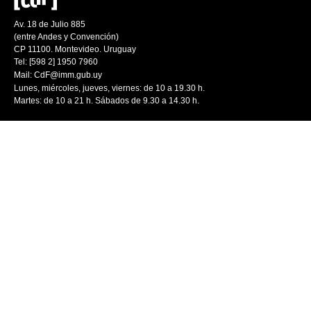
Av. 18 de Julio 885
(entre Andes y Convención)
CP 11100. Montevideo. Uruguay
Tel: [598 2] 1950 7960
Mail:
CdF@imm.gub.uy
Lunes, miércoles, jueves, viernes: de 10 a 19.30 h.
Martes: de 10 a 21 h. Sábados de 9.30 a 14.30 h.