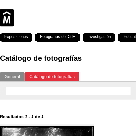
Exposiciones
Fotografías del CdF
Investigación
Educat
Catálogo de fotografías
General
Catálogo de fotografías
Resultados
1
-
1
de
1