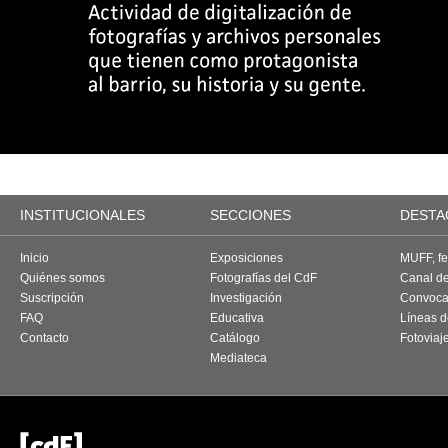
INSTITUCIONALES
SECCIONES
DESTA
Inicio
Exposiciones
MUFF, fes
Quiénes somos
Fotografías del CdF
Canal d
Suscripción
Investigación
Convoca
FAQ
Educativa
Líneas d
Contacto
Catálogo
Fotoviaj
Mediateca