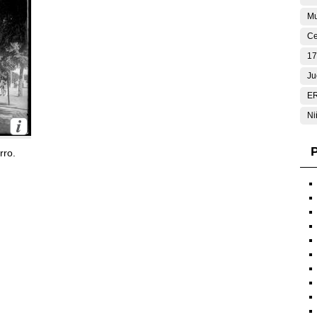
Mu
Ce
17
Ju
E
Ni
P
rro.