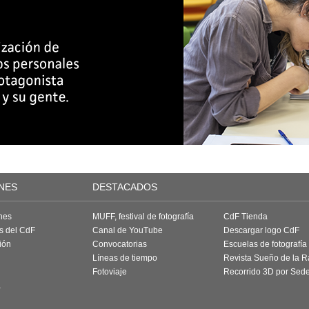
NES
DESTACADOS
nes
MUFF, festival de fotografía
CdF Tienda
as del CdF
Canal de YouTube
Descargar logo CdF
ión
Convocatorias
Escuelas de fotografía
Líneas de tiempo
Revista Sueño de la 
Fotoviaje
Recorrido 3D por Sed
a