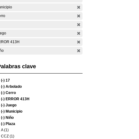
nicipio
rro
ego
RROR 413H
ño
alabras clave
(-)
17
(-)
Arbolado
(-)
Cerro
(-)
ERROR 413H
(-)
Juego
(-)
Municipio
(-)
Niño
(-)
Plaza
A (1)
CCZ (1)