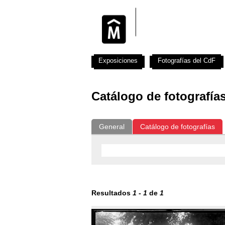
Exposiciones
Fotografías del CdF
Catálogo de fotografía
General
Catálogo de fotografías
Resultados
1
-
1
de
1