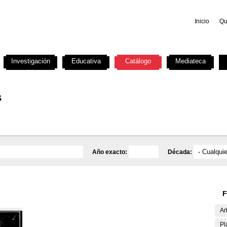
Inicio
Qu
Investigación
Educativa
Catálogo
Mediateca
s
Año exacto:
Década:
F
Ar
Pl