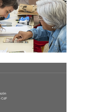
Razón
e CdF