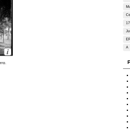
Mu
Ce
17
Ju
E
A
P
rro.