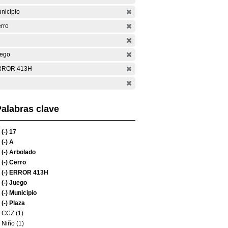
nicipio
rro
ego
RROR 413H
alabras clave
(-)
17
(-)
A
(-)
Arbolado
(-)
Cerro
(-)
ERROR 413H
(-)
Juego
(-)
Municipio
(-)
Plaza
CCZ (1)
Niño (1)