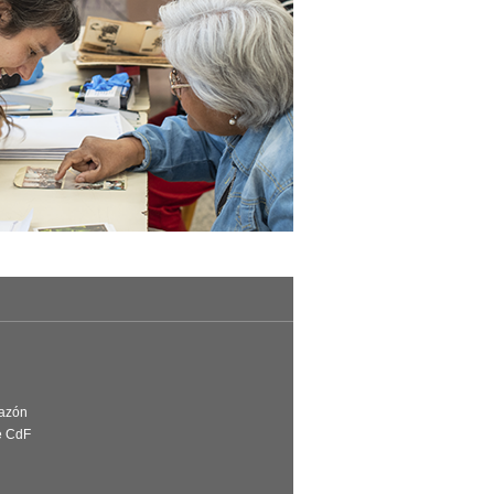
Razón
e CdF