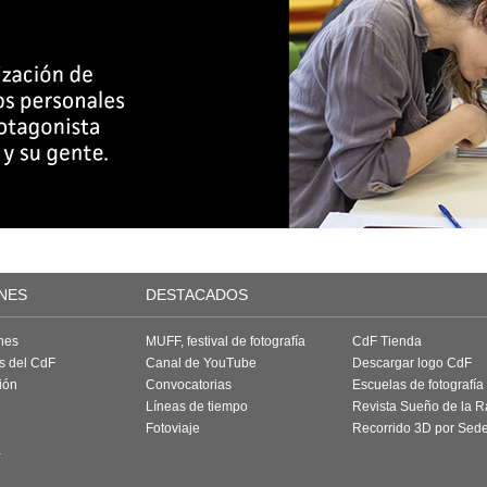
NES
DESTACADOS
nes
MUFF, festival de fotografía
CdF Tienda
as del CdF
Canal de YouTube
Descargar logo CdF
ión
Convocatorias
Escuelas de fotografía
Líneas de tiempo
Revista Sueño de la 
Fotoviaje
Recorrido 3D por Sed
a