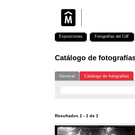
Exposiciones
Fotografías del CdF
Catálogo de fotografía
General
Catálogo de fotografías
Resultados
1
-
1
de
1