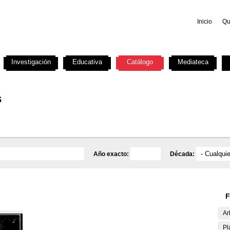
Inicio
Qu
Investigación
Educativa
Catálogo
Mediateca
s
Año exacto:
Década:
F
Ar
Pl