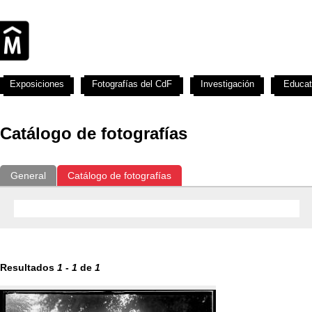
Exposiciones
Fotografías del CdF
Investigación
Educat
Catálogo de fotografías
General
Catálogo de fotografías
Resultados
1
-
1
de
1