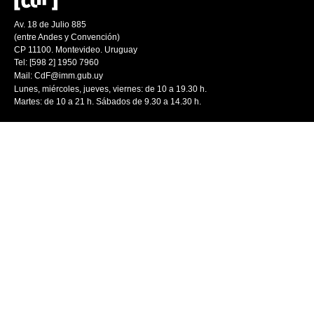
Av. 18 de Julio 885
(entre Andes y Convención)
CP 11100. Montevideo. Uruguay
Tel: [598 2] 1950 7960
Mail:
CdF@imm.gub.uy
Lunes, miércoles, jueves, viernes: de 10 a 19.30 h.
Martes: de 10 a 21 h. Sábados de 9.30 a 14.30 h.