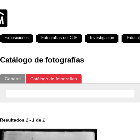
Exposiciones
Fotografías del CdF
Investigación
Educat
Catálogo de fotografías
General
Catálogo de fotografías
Resultados
1
-
1
de
1