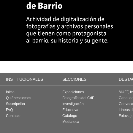
INSTITUCIONALES
SECCIONES
DESTA
Inicio
Exposiciones
MUFF, fes
Quiénes somos
Fotografías del CdF
Canal d
Suscripción
Investigación
Convoca
FAQ
Educativa
Líneas d
Contacto
Catálogo
Fotoviaj
Mediateca