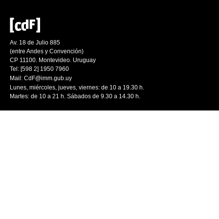
Av. 18 de Julio 885
(entre Andes y Convención)
CP 11100. Montevideo. Uruguay
Tel: [598 2] 1950 7960
Mail:
CdF@imm.gub.uy
Lunes, miércoles, jueves, viernes: de 10 a 19.30 h.
Martes: de 10 a 21 h. Sábados de 9.30 a 14.30 h.