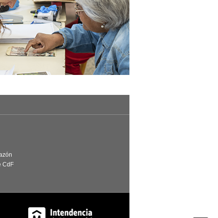
Razón
e CdF