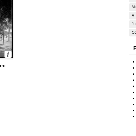
Mu
A
Ju
C
P
rro.