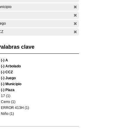
nicipio
ego
CZ
alabras clave
(-)
A
(-)
Arbolado
(-)
CCZ
(-)
Juego
(-)
Municipio
(-)
Plaza
17 (1)
Cerro (1)
ERROR 413H (1)
Niño (1)