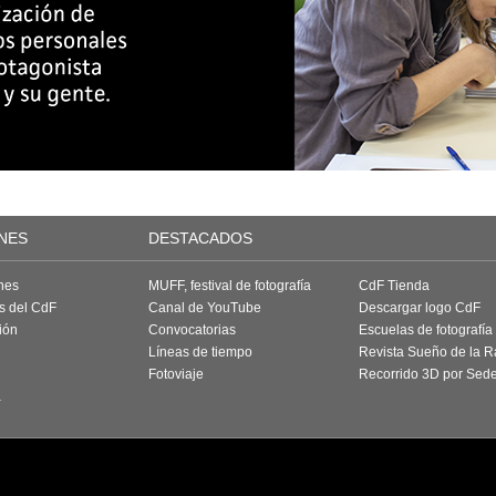
NES
DESTACADOS
nes
MUFF, festival de fotografía
CdF Tienda
as del CdF
Canal de YouTube
Descargar logo CdF
ión
Convocatorias
Escuelas de fotografía
Líneas de tiempo
Revista Sueño de la 
Fotoviaje
Recorrido 3D por Sed
a