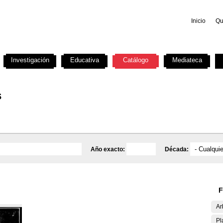
Inicio
Qu
Investigación
Educativa
Catálogo
Mediateca
s
Año exacto:
Década:
F
Ar
Pl