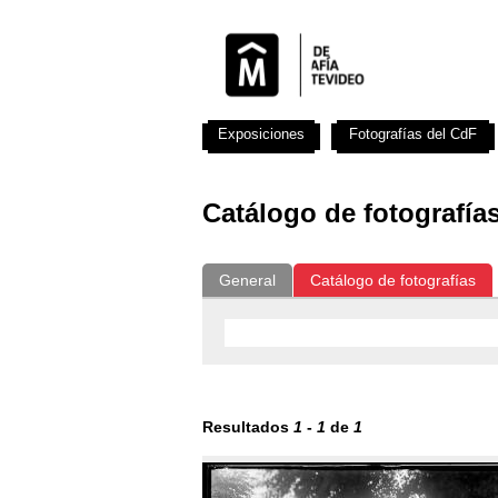
Exposiciones
Fotografías del CdF
Catálogo de fotografía
General
Catálogo de fotografías
Resultados
1
-
1
de
1