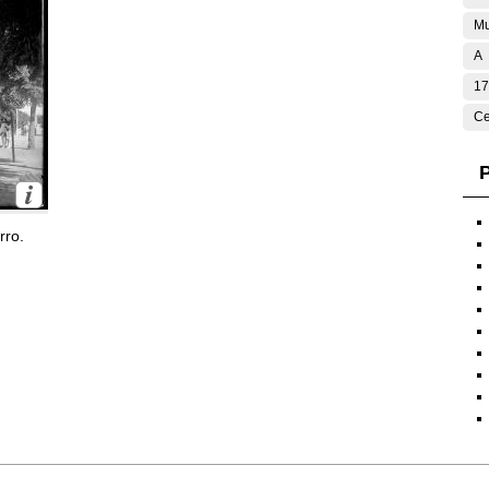
Mu
A
17
Ce
P
rro.