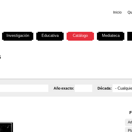
Inicio
Qu
Investigación
Educativa
Catálogo
Mediateca
s
Año exacto:
Década:
F
Ar
Pl