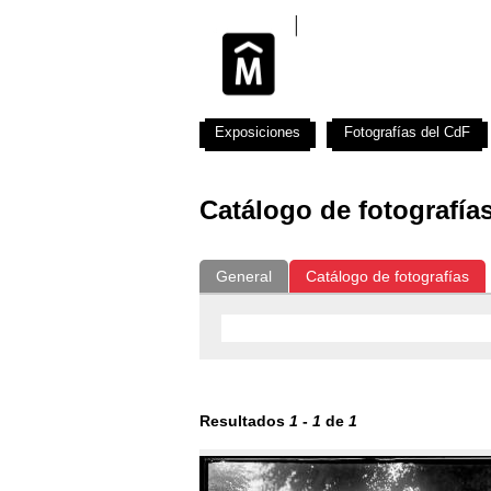
Exposiciones
Fotografías del CdF
Catálogo de fotografía
General
Catálogo de fotografías
Resultados
1
-
1
de
1