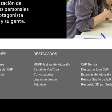
NES
DESTACADOS
nes
MUFF, festival de fotografía
CdF Tienda
as del CdF
Canal de YouTube
Descargar logo CdF
ión
Convocatorias
Escuelas de fotografía
Líneas de tiempo
Revista Sueño de la 
Fotoviaje
Recorrido 3D por Sed
a