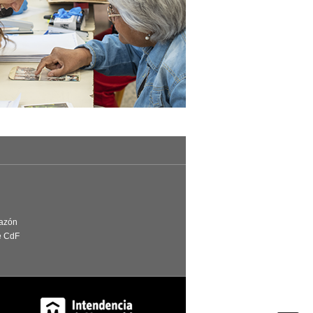
Razón
e CdF