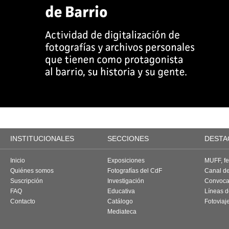
INSTITUCIONALES
SECCIONES
DESTA
Inicio
Exposiciones
MUFF, fes
Quiénes somos
Fotografías del CdF
Canal d
Suscripción
Investigación
Convoca
FAQ
Educativa
Líneas d
Contacto
Catálogo
Fotoviaj
Mediateca