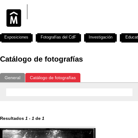
Exposiciones
Fotografías del CdF
Investigación
Educat
Catálogo de fotografías
General
Catálogo de fotografías
Resultados
1
-
1
de
1