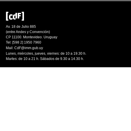
Av. 18 de Julio 885
(entre Andes y Convención)
CP 11100. Montevideo. Uruguay
Tel: [598 2] 1950 7960
Mail:
CdF@imm.gub.uy
Lunes, miércoles, jueves, viernes: de 10 a 19.30 h.
Martes: de 10 a 21 h. Sábados de 9.30 a 14.30 h.