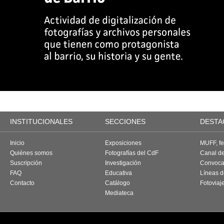
INSTITUCIONALES
SECCIONES
DESTA
Inicio
Exposiciones
MUFF, fes
Quiénes somos
Fotografías del CdF
Canal d
Suscripción
Investigación
Convoca
FAQ
Educativa
Líneas d
Contacto
Catálogo
Fotoviaj
Mediateca