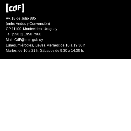
Av. 18 de Julio 885
(entre Andes y Convención)
CP 11100. Montevideo. Uruguay
Tel: [598 2] 1950 7960
Mail:
CdF@imm.gub.uy
Lunes, miércoles, jueves, viernes: de 10 a 19.30 h.
Martes: de 10 a 21 h. Sábados de 9.30 a 14.30 h.