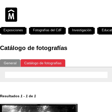
Exposiciones
Fotografías del CdF
Investigación
Educat
Catálogo de fotografías
General
Catálogo de fotografías
Resultados
1
-
1
de
1