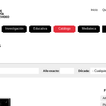
Inicio
Qu
Investigación
Educativa
Catálogo
Mediateca
s
Año exacto:
Década:
F
Ar
Pl