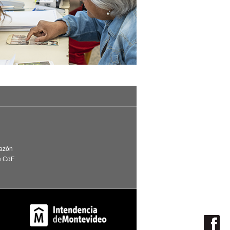
Razón
e CdF