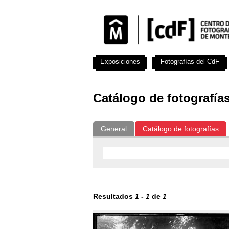
Exposiciones
Fotografías del CdF
Catálogo de fotografía
General
Catálogo de fotografías
Resultados
1
-
1
de
1