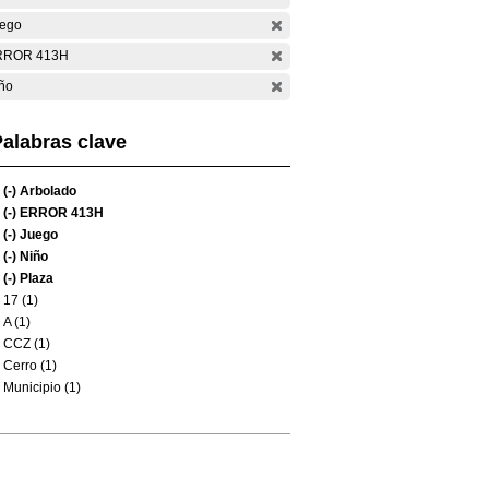
ego
RROR 413H
ño
alabras clave
(-)
Arbolado
(-)
ERROR 413H
(-)
Juego
(-)
Niño
(-)
Plaza
17 (1)
A (1)
CCZ (1)
Cerro (1)
Municipio (1)