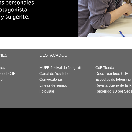
NES
DESTACADOS
nes
MUFF, festival de fotografía
CdF Tienda
as del CdF
Canal de YouTube
Descargar logo CdF
ión
Convocatorias
Escuelas de fotografía
Líneas de tiempo
Revista Sueño de la 
Fotoviaje
Recorrido 3D por Sed
a