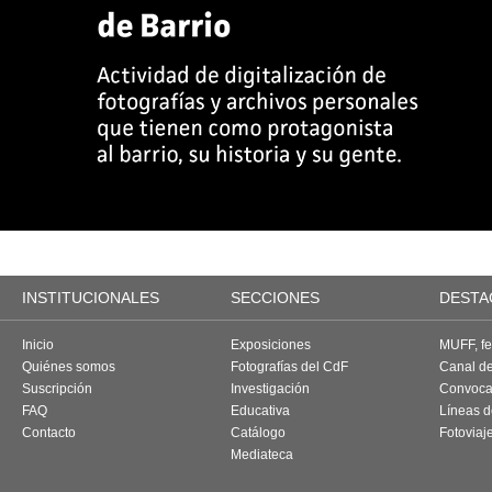
INSTITUCIONALES
SECCIONES
DESTA
Inicio
Exposiciones
MUFF, fes
Quiénes somos
Fotografías del CdF
Canal d
Suscripción
Investigación
Convoca
FAQ
Educativa
Líneas d
Contacto
Catálogo
Fotoviaj
Mediateca