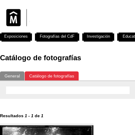
Exposiciones
Fotografías del CdF
Investigación
Educat
Catálogo de fotografías
General
Catálogo de fotografías
Resultados
1
-
1
de
1