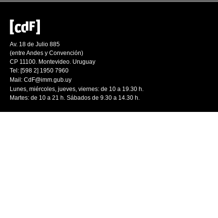
Av. 18 de Julio 885
(entre Andes y Convención)
CP 11100. Montevideo. Uruguay
Tel: [598 2] 1950 7960
Mail:
CdF@imm.gub.uy
Lunes, miércoles, jueves, viernes: de 10 a 19.30 h.
Martes: de 10 a 21 h. Sábados de 9.30 a 14.30 h.