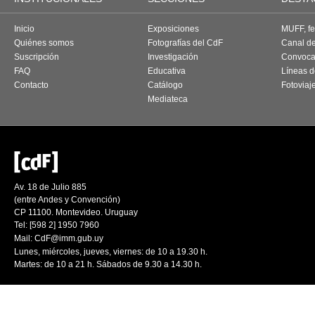
Inicio
Exposiciones
MUFF, fes
Quiénes somos
Fotografías del CdF
Canal d
Suscripción
Investigación
Convoca
FAQ
Educativa
Líneas d
Contacto
Catálogo
Fotoviaj
Mediateca
Av. 18 de Julio 885
(entre Andes y Convención)
CP 11100. Montevideo. Uruguay
Tel: [598 2] 1950 7960
Mail:
CdF@imm.gub.uy
Lunes, miércoles, jueves, viernes: de 10 a 19.30 h.
Martes: de 10 a 21 h. Sábados de 9.30 a 14.30 h.