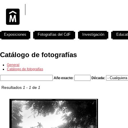
Exposiciones
Fotografías del CdF
Investigación
Educat
Catálogo de fotografías
General
Catálogo de fotografías
Año exacto:
Década:
Resultados
1
-
1
de
1