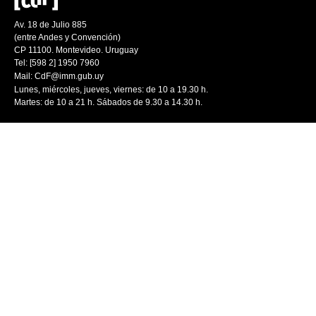
Av. 18 de Julio 885
(entre Andes y Convención)
CP 11100. Montevideo. Uruguay
Tel: [598 2] 1950 7960
Mail:
CdF@imm.gub.uy
Lunes, miércoles, jueves, viernes: de 10 a 19.30 h.
Martes: de 10 a 21 h. Sábados de 9.30 a 14.30 h.