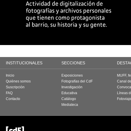
INSTITUCIONALES
SECCIONES
DESTA
Inicio
Exposiciones
MUFF, fes
Quiénes somos
Fotografías del CdF
Canal d
Suscripción
Investigación
Convoca
FAQ
Educativa
Líneas d
Contacto
Catálogo
Fotoviaj
Mediateca