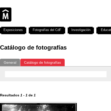
Exposiciones
Fotografías del CdF
Investigación
Educat
Catálogo de fotografías
General
Catálogo de fotografías
Resultados
1
-
1
de
1