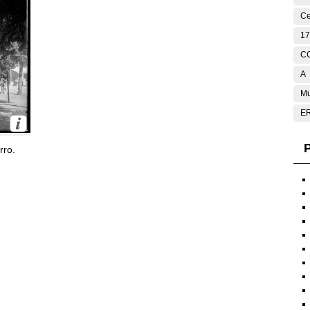
Ce
17
C
A
Mu
E
P
rro.