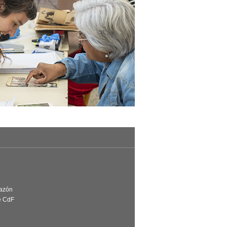
Razón
e CdF