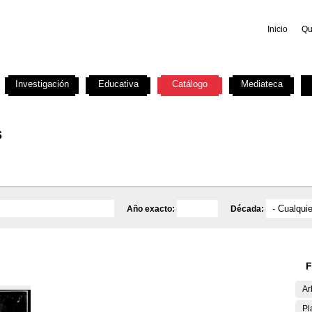
Inicio
Qu
Investigación
Educativa
Catálogo
Mediateca
s
Año exacto:
Década:
F
Ar
Pl