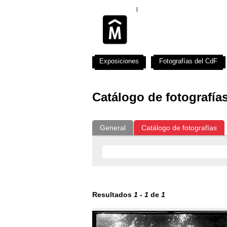
Exposiciones
Fotografías del CdF
Catálogo de fotografía
General
Catálogo de fotografías
Resultados
1
-
1
de
1