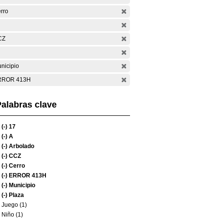
rro
CZ
nicipio
RROR 413H
alabras clave
(-)
17
(-)
A
(-)
Arbolado
(-)
CCZ
(-)
Cerro
(-)
ERROR 413H
(-)
Municipio
(-)
Plaza
Juego (1)
Niño (1)