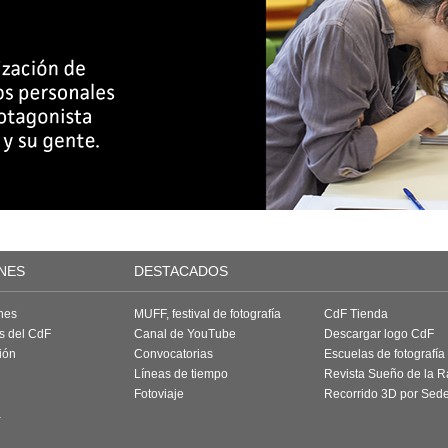
NES
DESTACADOS
nes
MUFF, festival de fotografía
CdF Tienda
as del CdF
Canal de YouTube
Descargar logo CdF
ión
Convocatorias
Escuelas de fotografía
Líneas de tiempo
Revista Sueño de la 
Fotoviaje
Recorrido 3D por Sed
a