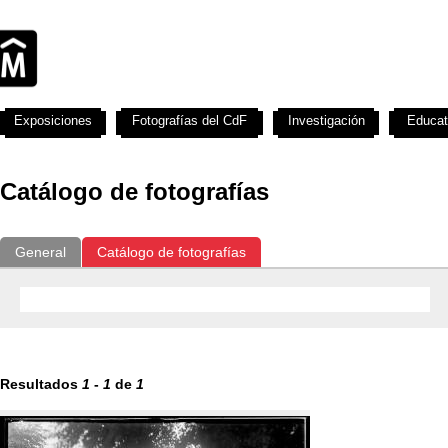
Exposiciones
Fotografías del CdF
Investigación
Educat
Catálogo de fotografías
General
Catálogo de fotografías
Resultados
1
-
1
de
1