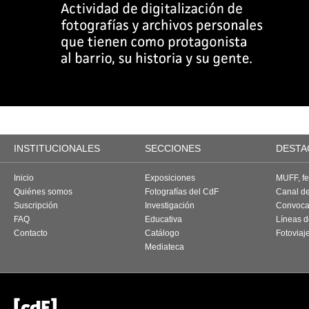
INSTITUCIONALES
SECCIONES
DESTA
Inicio
Exposiciones
MUFF, fes
Quiénes somos
Fotografías del CdF
Canal d
Suscripción
Investigación
Convoca
FAQ
Educativa
Líneas d
Contacto
Catálogo
Fotoviaj
Mediateca