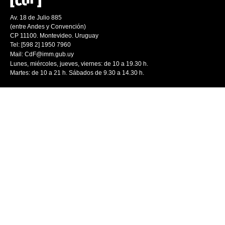
Av. 18 de Julio 885
(entre Andes y Convención)
CP 11100. Montevideo. Uruguay
Tel: [598 2] 1950 7960
Mail:
CdF@imm.gub.uy
Lunes, miércoles, jueves, viernes: de 10 a 19.30 h.
Martes: de 10 a 21 h. Sábados de 9.30 a 14.30 h.