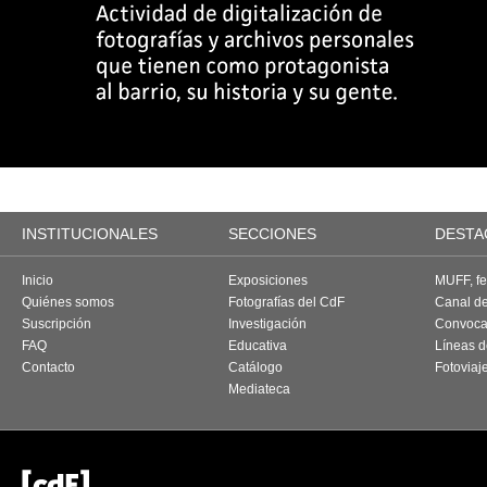
INSTITUCIONALES
SECCIONES
DESTA
Inicio
Exposiciones
MUFF, fes
Quiénes somos
Fotografías del CdF
Canal d
Suscripción
Investigación
Convoca
FAQ
Educativa
Líneas d
Contacto
Catálogo
Fotoviaj
Mediateca