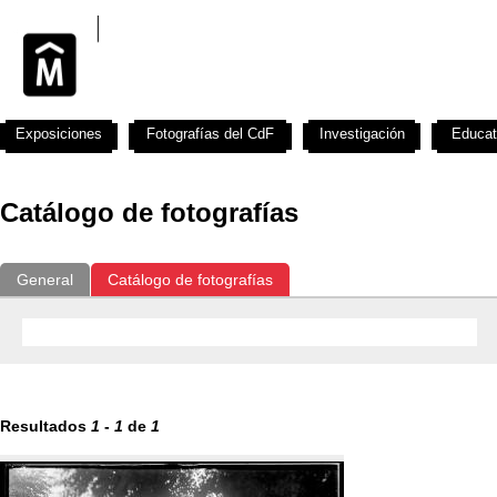
Exposiciones
Fotografías del CdF
Investigación
Educat
Catálogo de fotografías
General
Catálogo de fotografías
Resultados
1
-
1
de
1