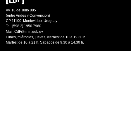
Av. 18 de Julio 885
(entre Andes y Convención)
CP 11100. Montevideo. Uruguay
Tel: [598 2] 1950 7960
Mail:
CdF@imm.gub.uy
Lunes, miércoles, jueves, viernes: de 10 a 19.30 h.
Martes: de 10 a 21 h. Sábados de 9.30 a 14.30 h.