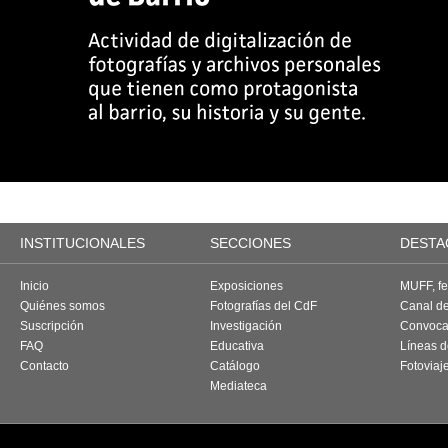
INSTITUCIONALES
SECCIONES
DESTA
Inicio
Exposiciones
MUFF, fes
Quiénes somos
Fotografías del CdF
Canal d
Suscripción
Investigación
Convoca
FAQ
Educativa
Líneas d
Contacto
Catálogo
Fotoviaj
Mediateca