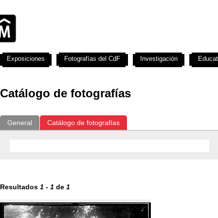
Exposiciones
Fotografías del CdF
Investigación
Educat
Catálogo de fotografías
General
Catálogo de fotografías
Resultados
1
-
1
de
1