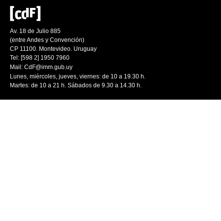
Av. 18 de Julio 885
(entre Andes y Convención)
CP 11100. Montevideo. Uruguay
Tel: [598 2] 1950 7960
Mail:
CdF@imm.gub.uy
Lunes, miércoles, jueves, viernes: de 10 a 19.30 h.
Martes: de 10 a 21 h. Sábados de 9.30 a 14.30 h.