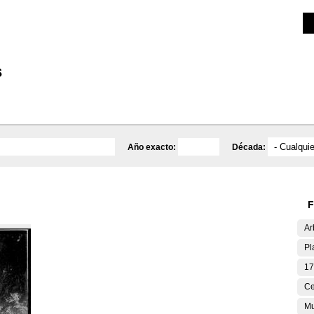
Investigación
Educativa
Catálogo
Mediateca
s
Año exacto:
Década:
F
Ar
Pl
17
Ce
Mu