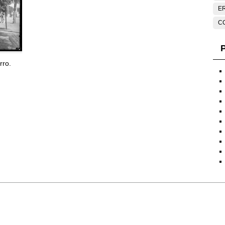
E
C
P
rro.