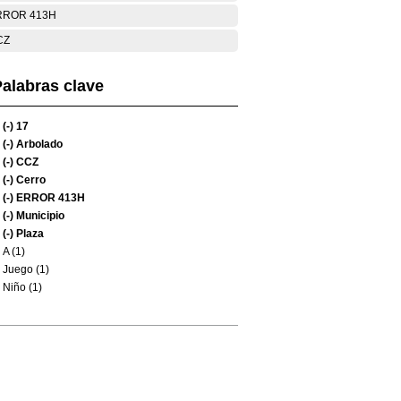
RROR 413H
CZ
alabras clave
(-)
17
(-)
Arbolado
(-)
CCZ
(-)
Cerro
(-)
ERROR 413H
(-)
Municipio
(-)
Plaza
A (1)
Juego (1)
Niño (1)