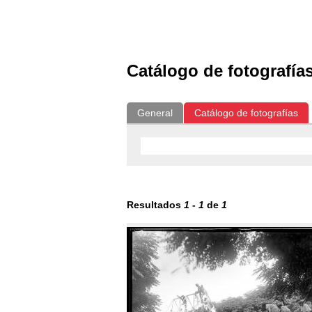
Exposiciones
Fotografías del CdF
Catálogo de fotografía
General
Catálogo de fotografías
Resultados
1
-
1
de
1