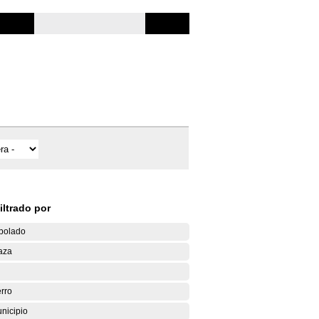
iltrado por
bolado
aza
rro
nicipio