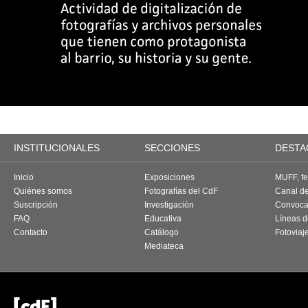
INSTITUCIONALES
SECCIONES
DESTA
Inicio
Exposiciones
MUFF, fes
Quiénes somos
Fotografías del CdF
Canal d
Suscripción
Investigación
Convoca
FAQ
Educativa
Líneas d
Contacto
Catálogo
Fotoviaj
Mediateca