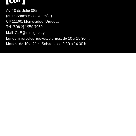
Av. 18 de Julio 885
(entre Andes y Convención)
CP 11100. Montevideo. Uruguay
Tel: [598 2] 1950 7960
Mail:
CdF@imm.gub.uy
Lunes, miércoles, jueves, viernes: de 10 a 19.30 h.
Martes: de 10 a 21 h. Sábados de 9.30 a 14.30 h.