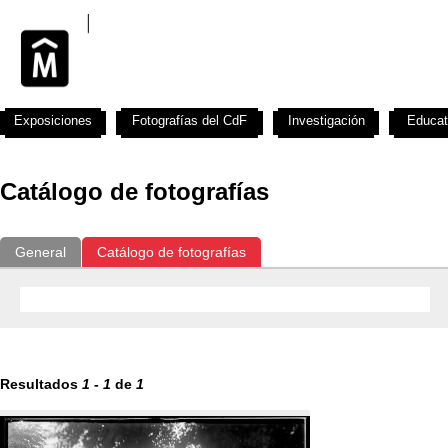
Exposiciones
Fotografías del CdF
Investigación
Educat
Catálogo de fotografías
General
Catálogo de fotografías
Resultados
1
-
1
de
1