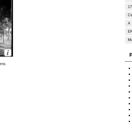
17
Ce
A
E
Mu
P
rro.