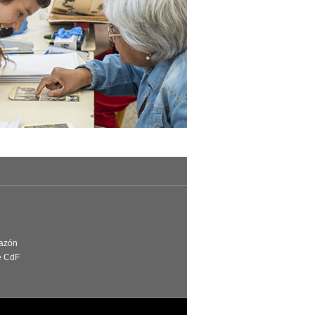
Razón
e CdF