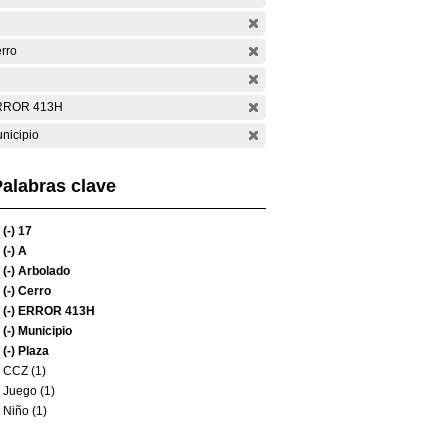
rro
RROR 413H
nicipio
alabras clave
(-)
17
(-)
A
(-)
Arbolado
(-)
Cerro
(-)
ERROR 413H
(-)
Municipio
(-)
Plaza
CCZ (1)
Juego (1)
Niño (1)