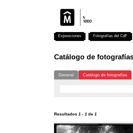
Exposiciones
Fotografías del CdF
Catálogo de fotografía
General
Catálogo de fotografías
Resultados
1
-
1
de
1