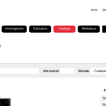
Inicio
Qu
Investigación
Educativa
Catálogo
Mediateca
s
Año exacto:
Década:
F
Ar
Pl