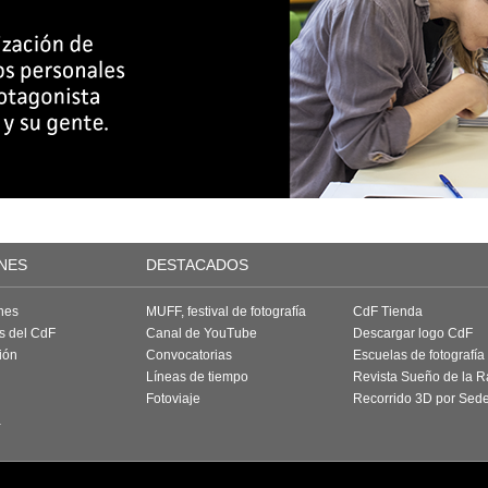
NES
DESTACADOS
nes
MUFF, festival de fotografía
CdF Tienda
as del CdF
Canal de YouTube
Descargar logo CdF
ión
Convocatorias
Escuelas de fotografía
Líneas de tiempo
Revista Sueño de la 
Fotoviaje
Recorrido 3D por Sed
a