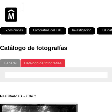
Exposiciones
Fotografías del CdF
Investigación
Educat
Catálogo de fotografías
General
Catálogo de fotografías
Resultados
1
-
1
de
1