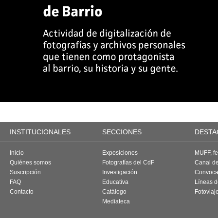
INSTITUCIONALES
SECCIONES
DESTA
Inicio
Exposiciones
MUFF, fes
Quiénes somos
Fotografías del CdF
Canal d
Suscripción
Investigación
Convoca
FAQ
Educativa
Líneas d
Contacto
Catálogo
Fotoviaj
Mediateca