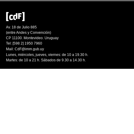
Av. 18 de Julio 885
(entre Andes y Convención)
CP 11100. Montevideo. Uruguay
Tel: [598 2] 1950 7960
Mail:
CdF@imm.gub.uy
Lunes, miércoles, jueves, viernes: de 10 a 19.30 h.
Martes: de 10 a 21 h. Sábados de 9.30 a 14.30 h.