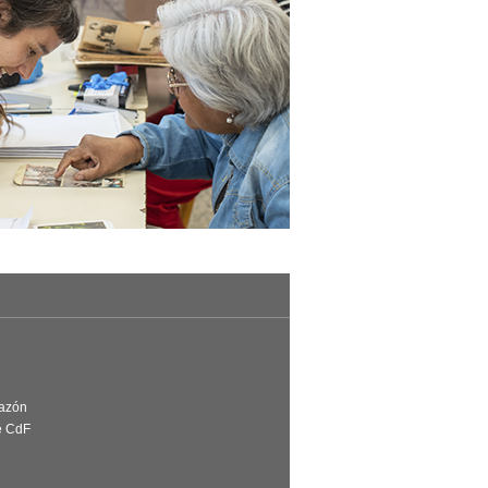
Razón
e CdF