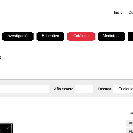
Inicio
Qu
Investigación
Educativa
Catálogo
Mediateca
s
Año exacto:
Década:
F
Ar
Pl