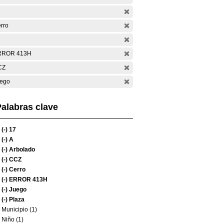
rro
RROR 413H
CZ
ego
alabras clave
(-)
17
(-)
A
(-)
Arbolado
(-)
CCZ
(-)
Cerro
(-)
ERROR 413H
(-)
Juego
(-)
Plaza
Municipio (1)
Niño (1)