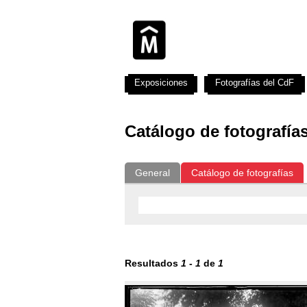
Exposiciones
Fotografías del CdF
Catálogo de fotografía
General
Catálogo de fotografías
Resultados
1
-
1
de
1