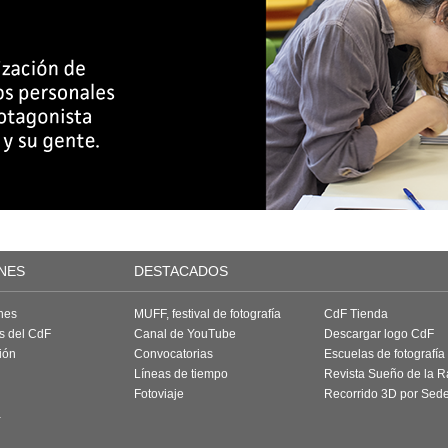
NES
DESTACADOS
nes
MUFF, festival de fotografía
CdF Tienda
as del CdF
Canal de YouTube
Descargar logo CdF
ión
Convocatorias
Escuelas de fotografía
Líneas de tiempo
Revista Sueño de la 
Fotoviaje
Recorrido 3D por Sed
a