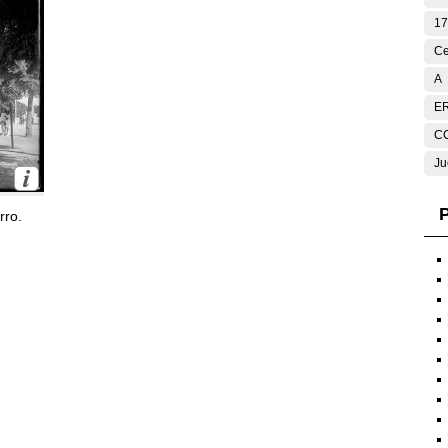
17
Ce
A
E
C
Ju
P
rro.