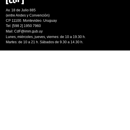
Av. 18 de Julio 885
(entre Andes y Convención)
CP 11100. Montevideo. Uruguay
Tel: [598 2] 1950 7960
Mail:
CdF@imm.gub.uy
Lunes, miércoles, jueves, viernes: de 10 a 19.30 h.
Martes: de 10 a 21 h. Sábados de 9.30 a 14.30 h.