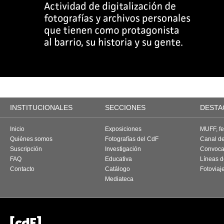
INSTITUCIONALES
SECCIONES
DESTA
Inicio
Exposiciones
MUFF, fes
Quiénes somos
Fotografías del CdF
Canal d
Suscripción
Investigación
Convoca
FAQ
Educativa
Líneas d
Contacto
Catálogo
Fotoviaj
Mediateca