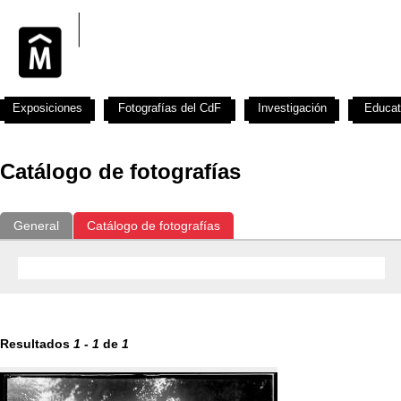
Exposiciones
Fotografías del CdF
Investigación
Educat
Catálogo de fotografías
General
Catálogo de fotografías
Resultados
1
-
1
de
1