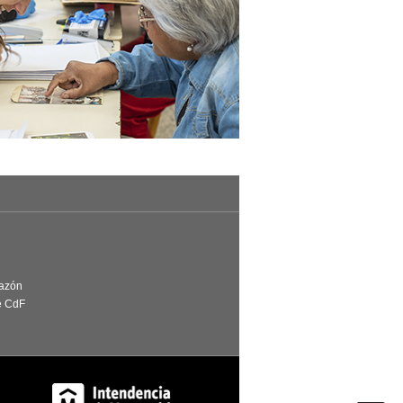
Razón
e CdF