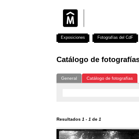
Exposiciones
Fotografías del CdF
Catálogo de fotografía
General
Catálogo de fotografías
Resultados
1
-
1
de
1