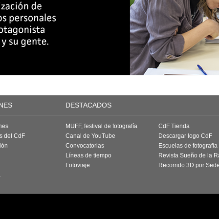
NES
DESTACADOS
nes
MUFF, festival de fotografía
CdF Tienda
as del CdF
Canal de YouTube
Descargar logo CdF
ión
Convocatorias
Escuelas de fotografía
Líneas de tiempo
Revista Sueño de la 
Fotoviaje
Recorrido 3D por Sed
a