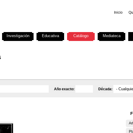
Inicio
Qu
Investigación
Educativa
Catálogo
Mediateca
s
Año exacto:
Década:
F
Ar
Pl