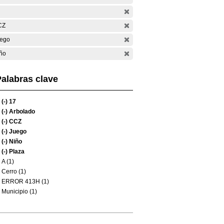
CZ
ego
ño
alabras clave
(-)
17
(-)
Arbolado
(-)
CCZ
(-)
Juego
(-)
Niño
(-)
Plaza
A (1)
Cerro (1)
ERROR 413H (1)
Municipio (1)