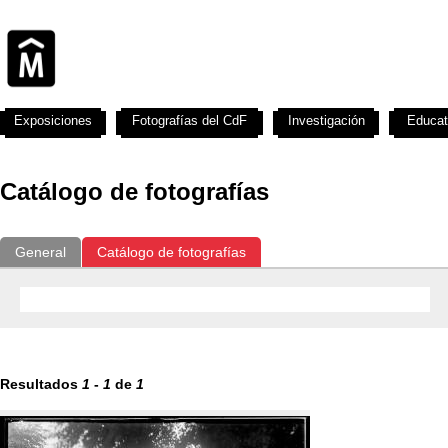
Exposiciones
Fotografías del CdF
Investigación
Educat
Catálogo de fotografías
General
Catálogo de fotografías
Resultados
1
-
1
de
1