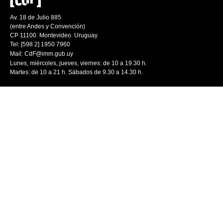
Av. 18 de Julio 885
(entre Andes y Convención)
CP 11100. Montevideo. Uruguay
Tel: [598 2] 1950 7960
Mail:
CdF@imm.gub.uy
Lunes, miércoles, jueves, viernes: de 10 a 19.30 h.
Martes: de 10 a 21 h. Sábados de 9.30 a 14.30 h.