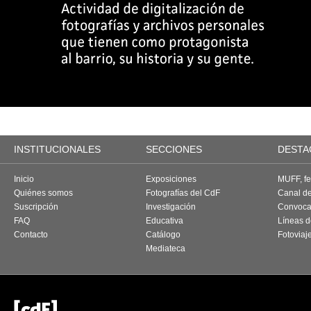
INSTITUCIONALES
SECCIONES
DESTA
Inicio
Exposiciones
MUFF, fes
Quiénes somos
Fotografías del CdF
Canal d
Suscripción
Investigación
Convoca
FAQ
Educativa
Líneas d
Contacto
Catálogo
Fotoviaj
Mediateca