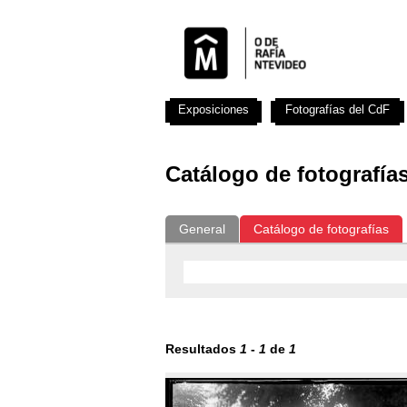
Exposiciones
Fotografías del CdF
Catálogo de fotografía
General
Catálogo de fotografías
Resultados
1
-
1
de
1