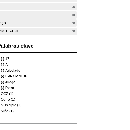
ego
RROR 413H
alabras clave
(-)
17
(-)
A
(-)
Arbolado
(-)
ERROR 413H
(-)
Juego
(-)
Plaza
CCZ (1)
Cerro (1)
Municipio (1)
Niño (1)