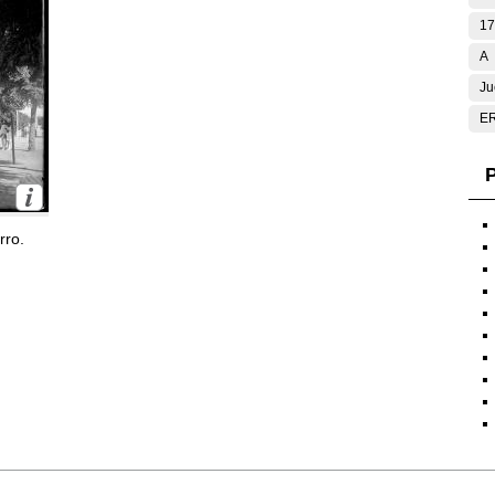
17
A
Ju
E
P
rro.