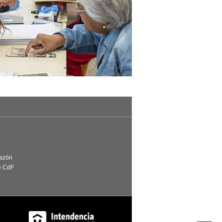
Razón
e CdF