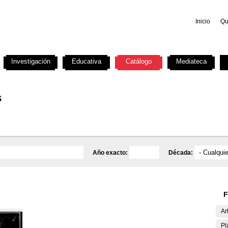
Inicio
Qu
Investigación
Educativa
Catálogo
Mediateca
s
Año exacto:
Década:
F
Ar
Pl