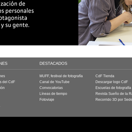
NES
DESTACADOS
nes
MUFF, festival de fotografía
CdF Tienda
as del CdF
Canal de YouTube
Descargar logo CdF
ión
Convocatorias
Escuelas de fotografía
Líneas de tiempo
Revista Sueño de la 
Fotoviaje
Recorrido 3D por Sed
a