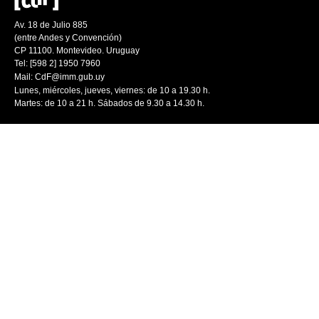
Av. 18 de Julio 885
(entre Andes y Convención)
CP 11100. Montevideo. Uruguay
Tel: [598 2] 1950 7960
Mail:
CdF@imm.gub.uy
Lunes, miércoles, jueves, viernes: de 10 a 19.30 h.
Martes: de 10 a 21 h. Sábados de 9.30 a 14.30 h.