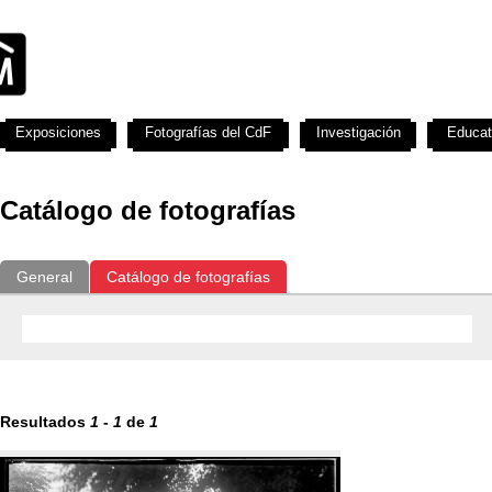
Exposiciones
Fotografías del CdF
Investigación
Educat
Catálogo de fotografías
General
Catálogo de fotografías
Resultados
1
-
1
de
1