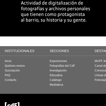
INSTITUCIONALES
SECCIONES
DESTA
Inicio
Exposiciones
MUFF, fes
Quiénes somos
Fotografías del CdF
Canal d
Suscripción
Investigación
Convoca
FAQ
Educativa
Líneas d
Contacto
Catálogo
Fotoviaj
Mediateca