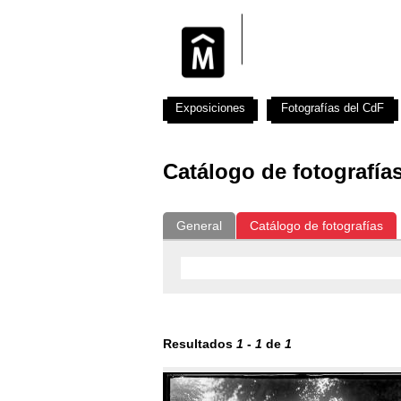
Exposiciones
Fotografías del CdF
Catálogo de fotografía
General
Catálogo de fotografías
Resultados
1
-
1
de
1