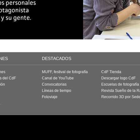
NES
DESTACADOS
nes
MUFF, festival de fotografía
CdF Tienda
as del CdF
Canal de YouTube
Descargar logo CdF
ión
Convocatorias
Escuelas de fotografía
Líneas de tiempo
Revista Sueño de la 
Fotoviaje
Recorrido 3D por Sed
a