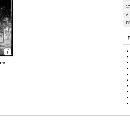
17
A
E
P
rro.