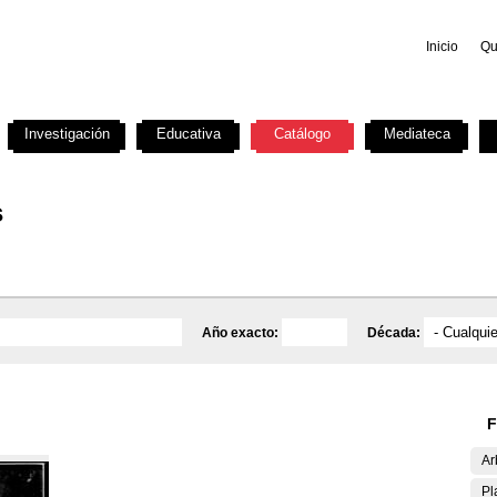
Inicio
Qu
Investigación
Educativa
Catálogo
Mediateca
s
Año exacto:
Década:
F
Ar
Pl