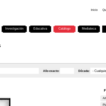
Inicio
Qu
Investigación
Educativa
Catálogo
Mediateca
s
Año exacto:
Década:
F
Ar
Pl