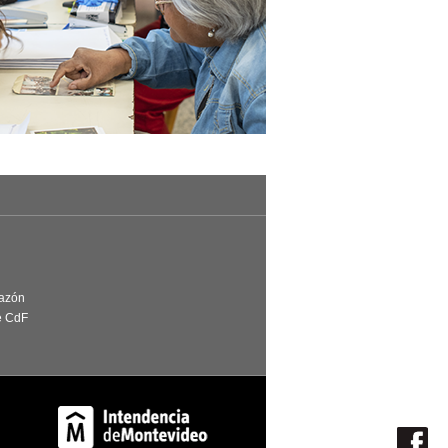
Razón
e CdF