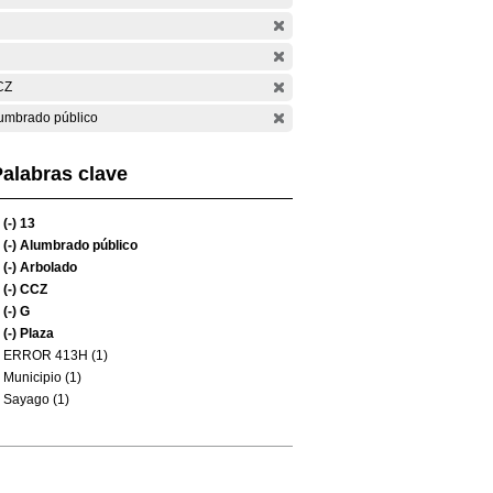
CZ
umbrado público
alabras clave
(-)
13
(-)
Alumbrado público
(-)
Arbolado
(-)
CCZ
(-)
G
(-)
Plaza
ERROR 413H (1)
Municipio (1)
Sayago (1)