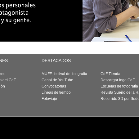
NES
DESTACADOS
nes
MUFF, festival de fotografía
CdF Tienda
as del CdF
Canal de YouTube
Descargar logo CdF
ión
Convocatorias
Escuelas de fotografía
Líneas de tiempo
Revista Sueño de la 
Fotoviaje
Recorrido 3D por Sed
a