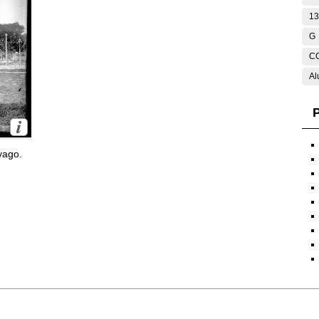
13
G
C
Al
P
yago.