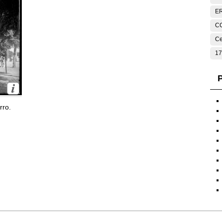
E
C
Ce
17
P
rro.