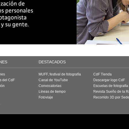
NES
DESTACADOS
nes
MUFF, festival de fotografía
CdF Tienda
as del CdF
Canal de YouTube
Descargar logo CdF
ión
Convocatorias
Escuelas de fotografía
Líneas de tiempo
Revista Sueño de la 
Fotoviaje
Recorrido 3D por Sed
a