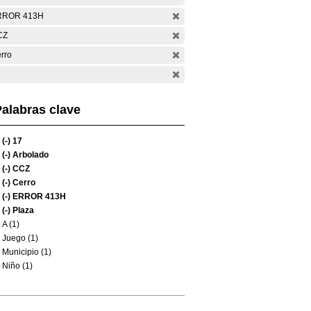
RROR 413H
CZ
rro
alabras clave
(-)
17
(-)
Arbolado
(-)
CCZ
(-)
Cerro
(-)
ERROR 413H
(-)
Plaza
A (1)
Juego (1)
Municipio (1)
Niño (1)