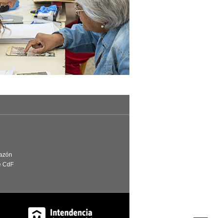
Razón
e CdF