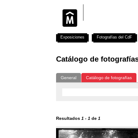
Exposiciones
Fotografías del CdF
Catálogo de fotografía
General
Catálogo de fotografías
Resultados
1
-
1
de
1