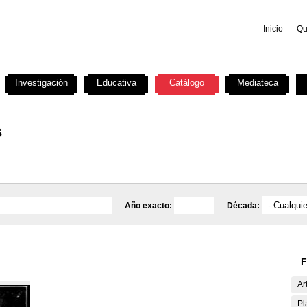
Inicio
Qu
Investigación
Educativa
Catálogo
Mediateca
s
Año exacto:
Década:
F
Ar
Pl