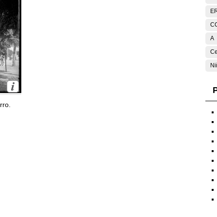
E
C
A
Ce
Ni
P
rro.