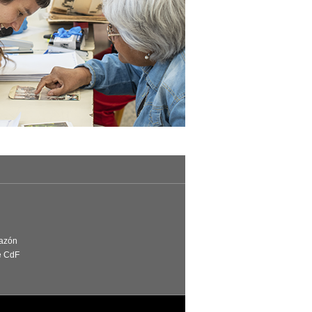
Razón
e CdF