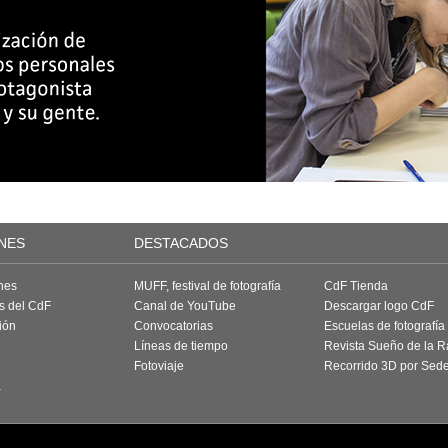
NES
DESTACADOS
nes
MUFF, festival de fotografía
CdF Tienda
as del CdF
Canal de YouTube
Descargar logo CdF
ión
Convocatorias
Escuelas de fotografía
Líneas de tiempo
Revista Sueño de la 
Fotoviaje
Recorrido 3D por Sed
a