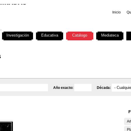
Inicio
Qu
Investigación
Educativa
Catálogo
Mediateca
s
Año exacto:
Década:
F
Ar
Pl