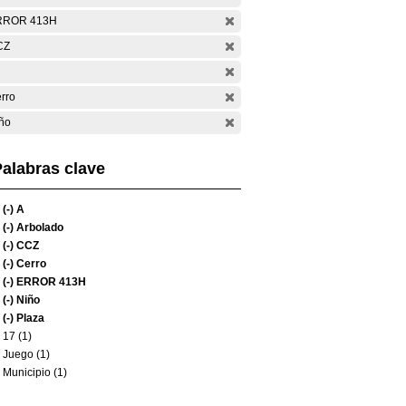
RROR 413H
CZ
rro
ño
alabras clave
(-)
A
(-)
Arbolado
(-)
CCZ
(-)
Cerro
(-)
ERROR 413H
(-)
Niño
(-)
Plaza
17 (1)
Juego (1)
Municipio (1)