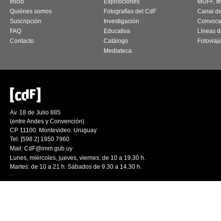
Inicio
Exposiciones
MUFF, fes
Quiénes somos
Fotografías del CdF
Canal d
Suscripción
Investigación
Convoca
FAQ
Educativa
Líneas d
Contacto
Catálogo
Fotoviaj
Mediateca
Av. 18 de Julio 885
(entre Andes y Convención)
CP 11100. Montevideo. Uruguay
Tel: [598 2] 1950 7960
Mail:
CdF@imm.gub.uy
Lunes, miércoles, jueves, viernes: de 10 a 19.30 h.
Martes: de 10 a 21 h. Sábados de 9.30 a 14.30 h.