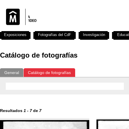
Exposiciones
Fotografías del CdF
Investigación
Educat
Catálogo de fotografías
General
Catálogo de fotografías
Resultados
1
-
7
de
7