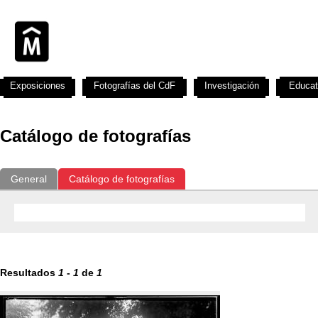
Exposiciones
Fotografías del CdF
Investigación
Educat
Catálogo de fotografías
General
Catálogo de fotografías
Resultados
1
-
1
de
1