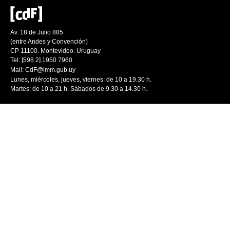
Av. 18 de Julio 885
(entre Andes y Convención)
CP 11100. Montevideo. Uruguay
Tel: [598 2] 1950 7960
Mail:
CdF@imm.gub.uy
Lunes, miércoles, jueves, viernes: de 10 a 19.30 h.
Martes: de 10 a 21 h. Sábados de 9.30 a 14.30 h.