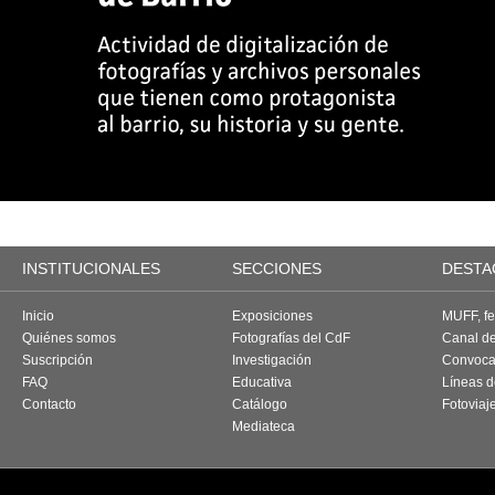
INSTITUCIONALES
SECCIONES
DESTA
Inicio
Exposiciones
MUFF, fes
Quiénes somos
Fotografías del CdF
Canal d
Suscripción
Investigación
Convoca
FAQ
Educativa
Líneas d
Contacto
Catálogo
Fotoviaj
Mediateca