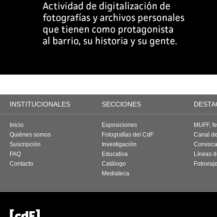
INSTITUCIONALES
SECCIONES
DESTA
Inicio
Exposiciones
MUFF, fes
Quiénes somos
Fotografías del CdF
Canal d
Suscripción
Investigación
Convoca
FAQ
Educativa
Líneas d
Contacto
Catálogo
Fotoviaj
Mediateca