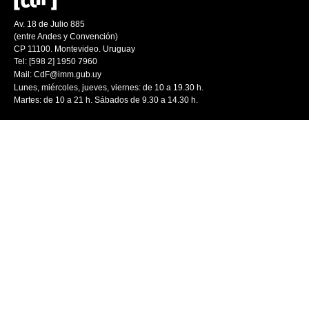
Av. 18 de Julio 885
(entre Andes y Convención)
CP 11100. Montevideo. Uruguay
Tel: [598 2] 1950 7960
Mail:
CdF@imm.gub.uy
Lunes, miércoles, jueves, viernes: de 10 a 19.30 h.
Martes: de 10 a 21 h. Sábados de 9.30 a 14.30 h.