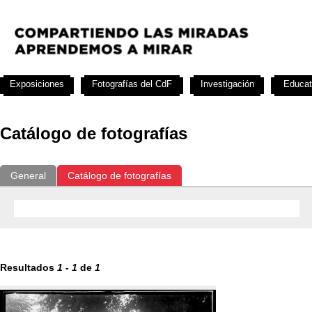
Exposiciones
Fotografías del CdF
Investigación
Educat
Catálogo de fotografías
General
Catálogo de fotografías
Resultados
1
-
1
de
1