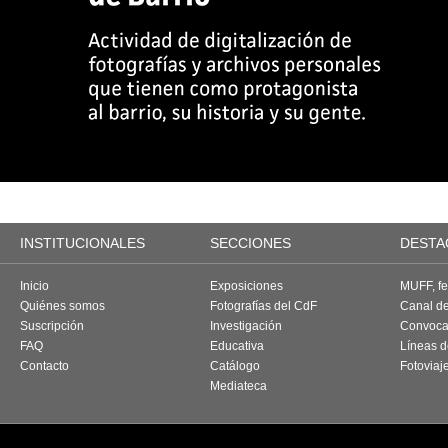
INSTITUCIONALES
SECCIONES
DESTA
Inicio
Exposiciones
MUFF, fes
Quiénes somos
Fotografías del CdF
Canal d
Suscripción
Investigación
Convoca
FAQ
Educativa
Líneas d
Contacto
Catálogo
Fotoviaj
Mediateca