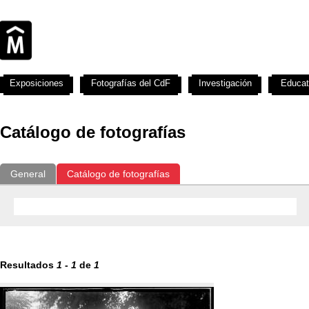
Exposiciones
Fotografías del CdF
Investigación
Educat
Catálogo de fotografías
General
Catálogo de fotografías
Resultados
1
-
1
de
1