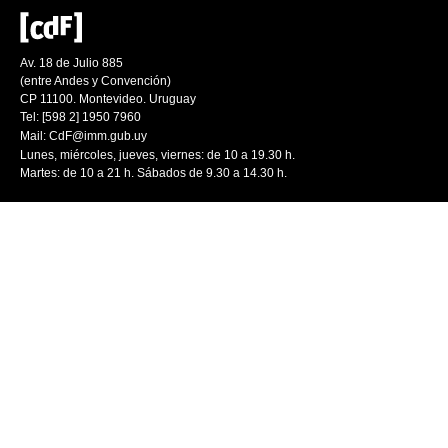
Av. 18 de Julio 885
(entre Andes y Convención)
CP 11100. Montevideo. Uruguay
Tel: [598 2] 1950 7960
Mail:
CdF@imm.gub.uy
Lunes, miércoles, jueves, viernes: de 10 a 19.30 h.
Martes: de 10 a 21 h. Sábados de 9.30 a 14.30 h.