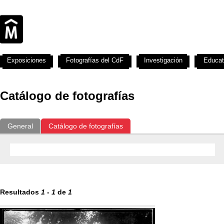
Exposiciones
Fotografías del CdF
Investigación
Educat
Catálogo de fotografías
General
Catálogo de fotografías
Resultados
1
-
1
de
1