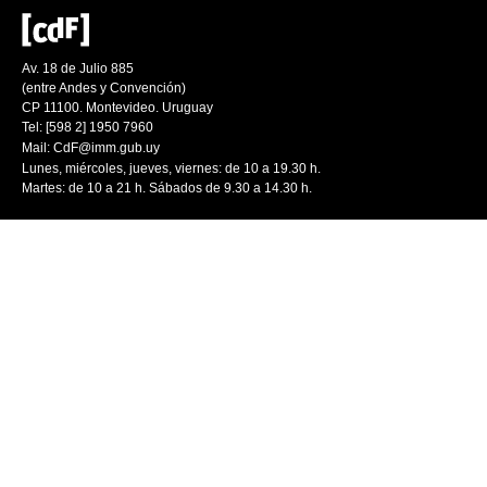
Av. 18 de Julio 885
(entre Andes y Convención)
CP 11100. Montevideo. Uruguay
Tel: [598 2] 1950 7960
Mail:
CdF@imm.gub.uy
Lunes, miércoles, jueves, viernes: de 10 a 19.30 h.
Martes: de 10 a 21 h. Sábados de 9.30 a 14.30 h.