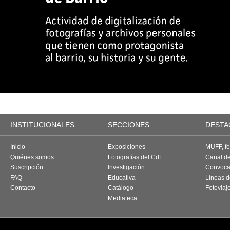
INSTITUCIONALES
SECCIONES
DESTA
Inicio
Exposiciones
MUFF, fes
Quiénes somos
Fotografías del CdF
Canal d
Suscripción
Investigación
Convoca
FAQ
Educativa
Líneas d
Contacto
Catálogo
Fotoviaj
Mediateca