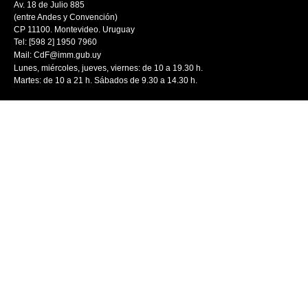
Av. 18 de Julio 885
(entre Andes y Convención)
CP 11100. Montevideo. Uruguay
Tel: [598 2] 1950 7960
Mail:
CdF@imm.gub.uy
Lunes, miércoles, jueves, viernes: de 10 a 19.30 h.
Martes: de 10 a 21 h. Sábados de 9.30 a 14.30 h.