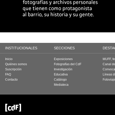
INSTITUCIONALES
SECCIONES
DESTA
Inicio
Exposiciones
MUFF, fes
Quiénes somos
Fotografías del CdF
Canal d
Suscripción
Investigación
Convoca
FAQ
Educativa
Líneas d
Contacto
Catálogo
Fotoviaj
Mediateca