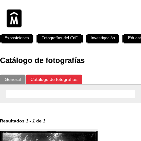
Exposiciones
Fotografías del CdF
Investigación
Educat
Catálogo de fotografías
General
Catálogo de fotografías
Resultados
1
-
1
de
1