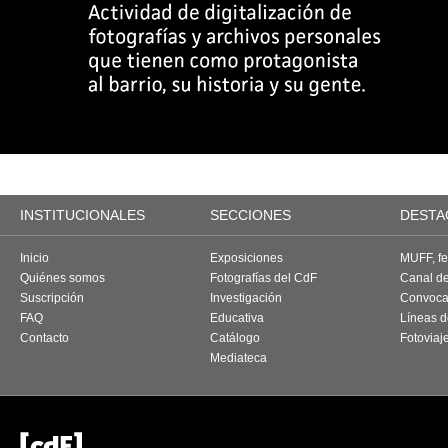
INSTITUCIONALES
SECCIONES
DESTA
Inicio
Exposiciones
MUFF, fes
Quiénes somos
Fotografías del CdF
Canal d
Suscripción
Investigación
Convoca
FAQ
Educativa
Líneas d
Contacto
Catálogo
Fotoviaj
Mediateca