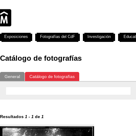
Exposiciones
Fotografías del CdF
Investigación
Educat
Catálogo de fotografías
General
Catálogo de fotografías
Resultados
1
-
1
de
1