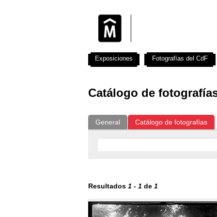
Exposiciones
Fotografías del CdF
Catálogo de fotografía
General
Catálogo de fotografías
Resultados
1
-
1
de
1