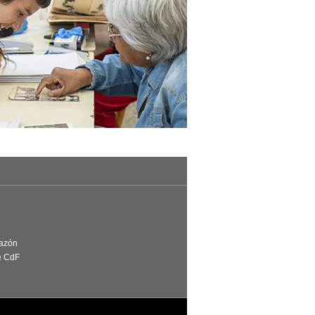
Razón
e CdF