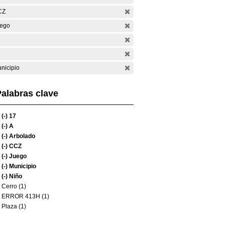
CZ
ego
nicipio
alabras clave
(-)
17
(-)
A
(-)
Arbolado
(-)
CCZ
(-)
Juego
(-)
Municipio
(-)
Niño
Cerro (1)
ERROR 413H (1)
Plaza (1)