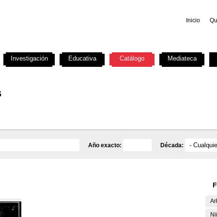
Inicio
Qu
Investigación
Educativa
Catálogo
Mediateca
s
Año exacto:
Década:
F
Ar
Ni