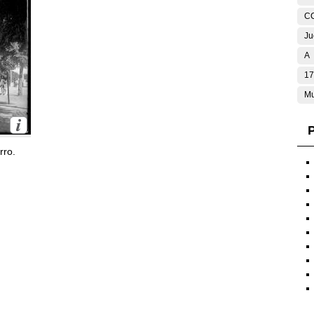
C
Ju
A
17
Mu
P
rro.