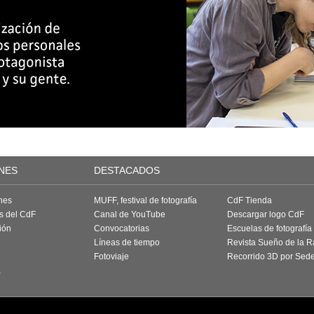
NES
DESTACADOS
nes
MUFF, festival de fotografía
CdF Tienda
as del CdF
Canal de YouTube
Descargar logo CdF
ión
Convocatorias
Escuelas de fotografía
Líneas de tiempo
Revista Sueño de la 
Fotoviaje
Recorrido 3D por Sed
a