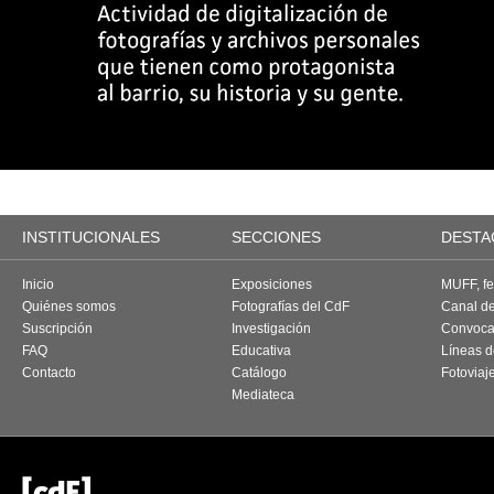
INSTITUCIONALES
SECCIONES
DESTA
Inicio
Exposiciones
MUFF, fes
Quiénes somos
Fotografías del CdF
Canal d
Suscripción
Investigación
Convoca
FAQ
Educativa
Líneas d
Contacto
Catálogo
Fotoviaj
Mediateca