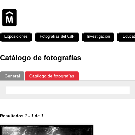
Exposiciones
Fotografías del CdF
Investigación
Educat
Catálogo de fotografías
General
Catálogo de fotografías
Resultados
1
-
1
de
1