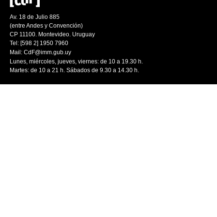
Av. 18 de Julio 885
(entre Andes y Convención)
CP 11100. Montevideo. Uruguay
Tel: [598 2] 1950 7960
Mail:
CdF@imm.gub.uy
Lunes, miércoles, jueves, viernes: de 10 a 19.30 h.
Martes: de 10 a 21 h. Sábados de 9.30 a 14.30 h.