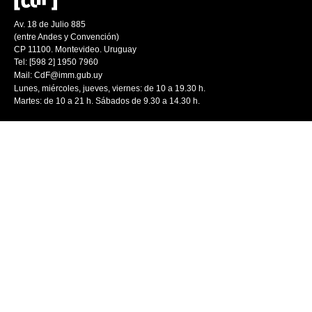
Av. 18 de Julio 885
(entre Andes y Convención)
CP 11100. Montevideo. Uruguay
Tel: [598 2] 1950 7960
Mail:
CdF@imm.gub.uy
Lunes, miércoles, jueves, viernes: de 10 a 19.30 h.
Martes: de 10 a 21 h. Sábados de 9.30 a 14.30 h.