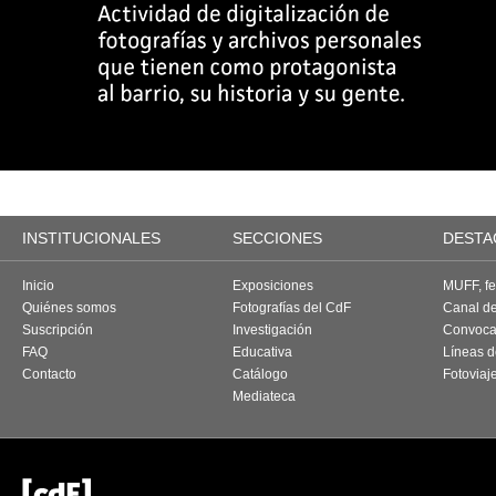
INSTITUCIONALES
SECCIONES
DESTA
Inicio
Exposiciones
MUFF, fes
Quiénes somos
Fotografías del CdF
Canal d
Suscripción
Investigación
Convoca
FAQ
Educativa
Líneas d
Contacto
Catálogo
Fotoviaj
Mediateca