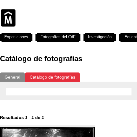
Exposiciones
Fotografías del CdF
Investigación
Educat
Catálogo de fotografías
General
Catálogo de fotografías
Resultados
1
-
1
de
1