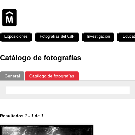
Exposiciones
Fotografías del CdF
Investigación
Educat
Catálogo de fotografías
General
Catálogo de fotografías
Resultados
1
-
1
de
1