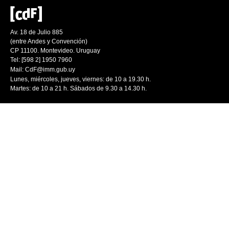
Av. 18 de Julio 885
(entre Andes y Convención)
CP 11100. Montevideo. Uruguay
Tel: [598 2] 1950 7960
Mail:
CdF@imm.gub.uy
Lunes, miércoles, jueves, viernes: de 10 a 19.30 h.
Martes: de 10 a 21 h. Sábados de 9.30 a 14.30 h.