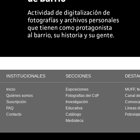
INSTITUCIONALES
SECCIONES
DESTA
Inicio
Exposiciones
MUFF, fes
Quiénes somos
Fotografías del CdF
Canal d
Suscripción
Investigación
Convoca
FAQ
Educativa
Líneas d
Contacto
Catálogo
Fotoviaj
Mediateca