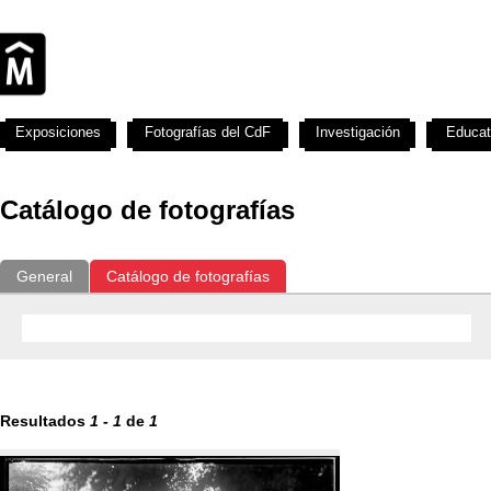
Exposiciones
Fotografías del CdF
Investigación
Educat
Catálogo de fotografías
General
Catálogo de fotografías
Resultados
1
-
1
de
1