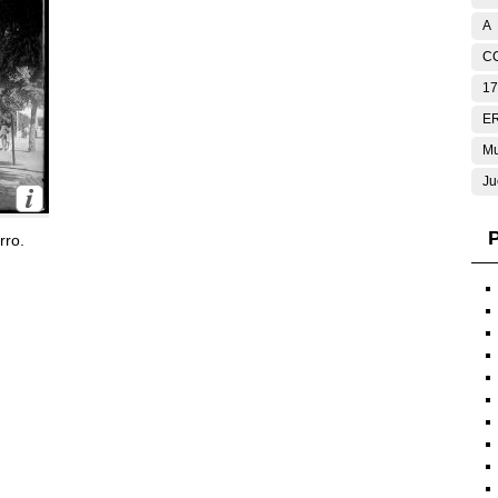
A
C
17
E
Mu
Ju
P
rro.