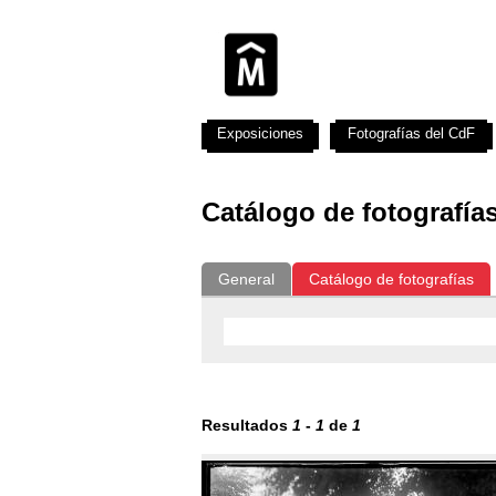
Exposiciones
Fotografías del CdF
Catálogo de fotografía
General
Catálogo de fotografías
Resultados
1
-
1
de
1