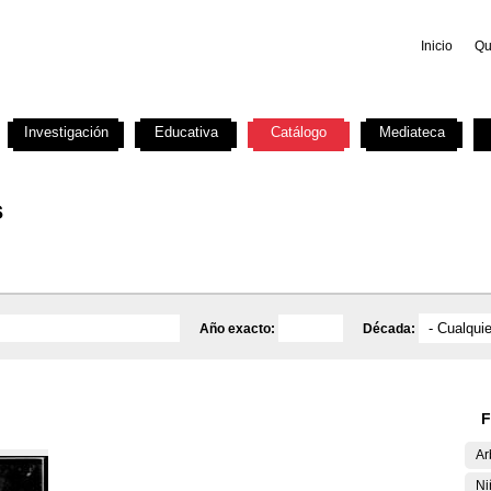
Inicio
Qu
Investigación
Educativa
Catálogo
Mediateca
s
Año exacto:
Década:
F
Ar
Ni