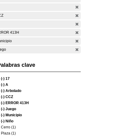
CZ
RROR 413H
nicipio
ego
alabras clave
(-)
17
(-)
A
(-)
Arbolado
(-)
CCZ
(-)
ERROR 413H
(-)
Juego
(-)
Municipio
(-)
Niño
Cerro (1)
Plaza (1)