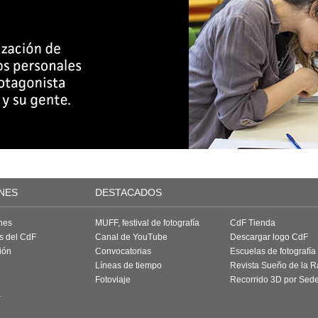
NES
DESTACADOS
nes
MUFF, festival de fotografía
CdF Tienda
as del CdF
Canal de YouTube
Descargar logo CdF
ión
Convocatorias
Escuelas de fotografía
Líneas de tiempo
Revista Sueño de la 
Fotoviaje
Recorrido 3D por Sed
a