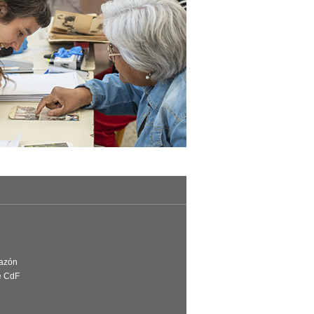
Razón
e CdF