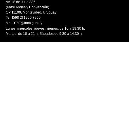
Av. 18 de Julio 885
(entre Andes y Convención)
CP 11100. Montevideo. Uruguay
Tel: [598 2] 1950 7960
Mail:
CdF@imm.gub.uy
Lunes, miércoles, jueves, viernes: de 10 a 19.30 h.
Martes: de 10 a 21 h. Sábados de 9.30 a 14.30 h.