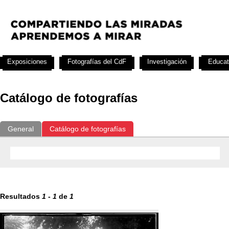
Exposiciones
Fotografías del CdF
Investigación
Educat
Catálogo de fotografías
General
Catálogo de fotografías
Resultados
1
-
1
de
1