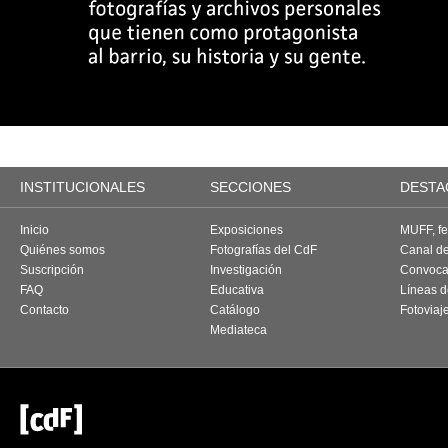
INSTITUCIONALES
SECCIONES
DESTA
Inicio
Exposiciones
MUFF, fes
Quiénes somos
Fotografías del CdF
Canal d
Suscripción
Investigación
Convoca
FAQ
Educativa
Líneas d
Contacto
Catálogo
Fotoviaj
Mediateca