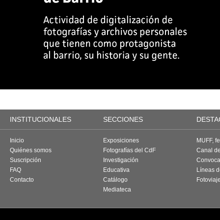
INSTITUCIONALES
SECCIONES
DESTA
Inicio
Exposiciones
MUFF, fes
Quiénes somos
Fotografías del CdF
Canal d
Suscripción
Investigación
Convoca
FAQ
Educativa
Líneas d
Contacto
Catálogo
Fotoviaj
Mediateca