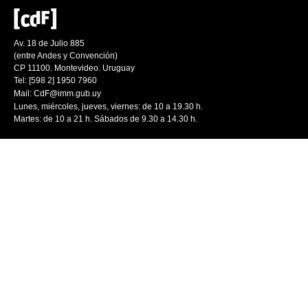
Av. 18 de Julio 885
(entre Andes y Convención)
CP 11100. Montevideo. Uruguay
Tel: [598 2] 1950 7960
Mail:
CdF@imm.gub.uy
Lunes, miércoles, jueves, viernes: de 10 a 19.30 h.
Martes: de 10 a 21 h. Sábados de 9.30 a 14.30 h.