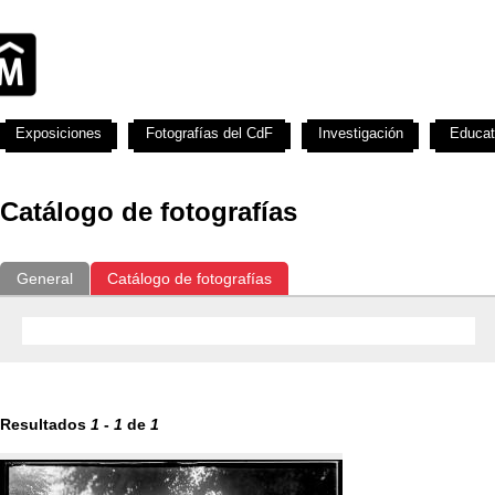
Exposiciones
Fotografías del CdF
Investigación
Educat
Catálogo de fotografías
General
Catálogo de fotografías
Resultados
1
-
1
de
1